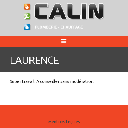
Skip
to
content
LAURENCE
Super travail. A conseiller sans modération.
Navigation
Olivier
yannick,
de
l’article
Mentions Légales